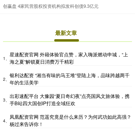
创赢盘 4家民营股权投资机构拟发科创债9.3亿元
最新文章
星速配资官网 外籍体验官点赞，家入嗨派燃动申城，“上
1、
海之夏”解锁夏日消费万千精彩
银利达配资 “湘当有味的马王堆”登陆上海，品味跨越两千
2、
年的生活美学
出彩速配平台 大豫园“夏日奇幻夜”点亮国风文旅体验，携
3、
手B站四大国创IP打造全域狂欢
凤凰配资官网 范遥究竟是什么来历？为何武功如此高强？
4、
杨过来告诉你！