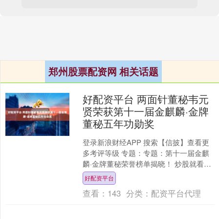
郑州股票配资网 相关话题
好配资平台 两面针董秘韦元
贤荣获第十一届金麒麟·金牌
董秘五年功勋奖
登录新浪财经APP 搜索【信披】查看更
多考评等级 专题：专题：第十一届金麒
麟·金牌董秘荣誉榜单揭晓！ 炒股就看金
麒麟分析师研报，权威，专业，及时，
好配资平台
全面，助您挖掘....
查看：
143
分类：
配资平台代理