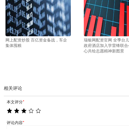
网上配资炒股 百亿资金备战，车企
瑞银网配资官网 全季台
集体囤粮
政府酒店加入学雷锋联合
心共绘志愿精神新图景
相关评论
本文评分
*
评论内容
*