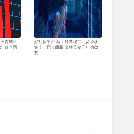
儿庄古城区
好配资平台 两面针董秘韦元贤荣获
会 政企同
第十一届金麒麟·金牌董秘五年功勋
奖